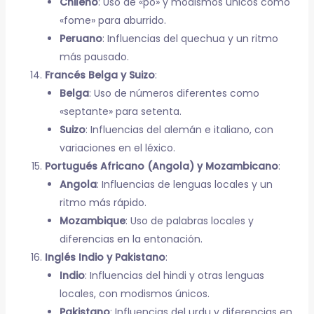
Chileno
: Uso de «po» y modismos únicos como
«fome» para aburrido.
Peruano
: Influencias del quechua y un ritmo
más pausado.
Francés Belga y Suizo
:
Belga
: Uso de números diferentes como
«septante» para setenta.
Suizo
: Influencias del alemán e italiano, con
variaciones en el léxico.
Portugués Africano (Angola) y Mozambicano
:
Angola
: Influencias de lenguas locales y un
ritmo más rápido.
Mozambique
: Uso de palabras locales y
diferencias en la entonación.
Inglés Indio y Pakistano
:
Indio
: Influencias del hindi y otras lenguas
locales, con modismos únicos.
Pakistano
: Influencias del urdu y diferencias en