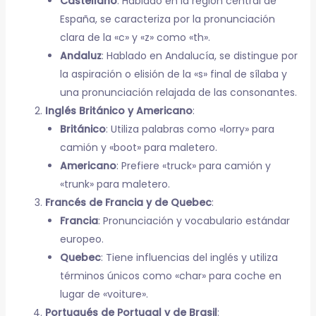
Castellano
: Hablado en la región central de
España, se caracteriza por la pronunciación
clara de la «c» y «z» como «th».
Andaluz
: Hablado en Andalucía, se distingue por
la aspiración o elisión de la «s» final de sílaba y
una pronunciación relajada de las consonantes.
Inglés Británico y Americano
:
Británico
: Utiliza palabras como «lorry» para
camión y «boot» para maletero.
Americano
: Prefiere «truck» para camión y
«trunk» para maletero.
Francés de Francia y de Quebec
:
Francia
: Pronunciación y vocabulario estándar
europeo.
Quebec
: Tiene influencias del inglés y utiliza
términos únicos como «char» para coche en
lugar de «voiture».
Portugués de Portugal y de Brasil
: